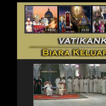
Apakah Alkitab
Wahyu di Vatikan
Memprediksikan 70
Vatika
Sekarang
Tahun Tanpa
Aga
Seorang Paus?
1:49:32
33:05
<