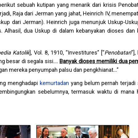
rikut sebuah kutipan yang menarik dari krisis Penoba
rjadi, Raja dari Jerman yang jahat, Heinrich IV, menemp
skup dari Jerman). Heinrich juga menunjuk Uskup-Uskup
. Alhasil, dua Uskup di dalam kebanyakan dioses dan
edia Katolik
], Vol. 8, 1910, “Investitures” [“
Penobatan
”],
g besar di segala sisi….
Banyak dioses memiliki dua p
ngan mereka penyumpah palsu dan pengkhianat…”
dang menghadapi
kemurtadan
yang belum pernah terjadi
embingungkan sebelumnya, termasuk waktu di mana hi