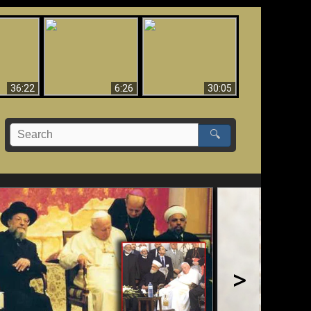
eradaan
yang
Mengapa Neraka
Babel Sudah Jatuh,
 - Bukti
Harus Abadi
Sudah Jatuh!!
yang
 Evolusi
36:22
6:26
30:05
🔍
>