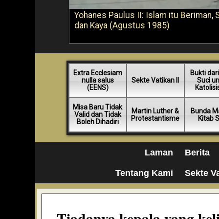
Yohanes Paulus II: Islam itu Beriman, 
dan Kaya (Agustus 1985)
Extra Ecclesiam
Bukti dari
nulla salus
Sekte Vatikan II
Suci u
(EENS)
Katolis
Misa Baru Tidak
Martin Luther &
Bunda Ma
Valid dan Tidak
Protestantisme
Kitab 
Boleh Dihadiri
Laman
Berita
Tentang Kami
Sekte Va
Tiadanya kepala yang ke