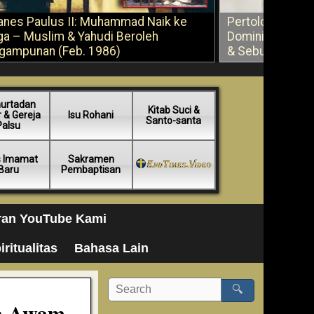
anes Paulus II: Muhammad Naik ke
Pertolongan Ber
ga – Muslim & Yahudi Beroleh
Dominikus Savi
gampunan (Feb. 1986)
& Sebuah Saran
urtadan
Kitab Suci &
 & Gereja
Isu Rohani
Santo-santa
Palsu
s Imamat
Sakramen
Baru
Pembaptisan
ran YouTube Kami
iritualitas
Bahasa Lain
🔍
an Awam