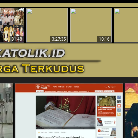
“Pesulap”
Bukti Keb
Membuktikan
Mengapa Begitu
Allah 
n II Adalah
Adanya Dunia
Banyak Orang Tidak
Menakjubkan
ma Baru
Spiritual - Aktivitas
Dapat Percaya
Ilmiah 
Iblis Tertangkap di
Membantah
Video (Edisi Final)
31:48
3:27:35
10:16