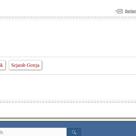
Berla
ik
Sejarah Gereja
🔍