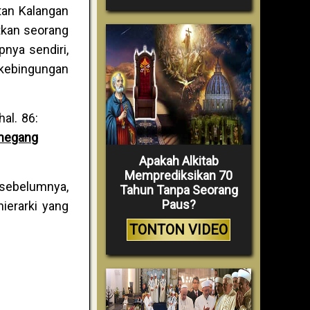
tan Kalangan
atkan seorang
nya sendiri,
 kebingungan
 hal. 86:
emegang
Apakah Alkitab
Memprediksikan 70
 sebelumnya,
Tahun Tanpa Seorang
Paus?
erarki yang
TONTON VIDEO