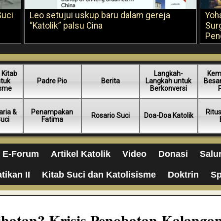
Suci
Leo setujui uskup baru dalam gereja
Yoh
“Katolik” palsu Cina
Sur
Pen
 Kitab
Langkah-
Kem
ntuk
Padre Pio
Berita
Langkah untuk
Besar
isme
Berkonversi
ria &
Penampakan
Ritu
Rosario Suci
Doa-Doa Katolik
Suci
Fatima
E-Forum
Artikel Katolik
Video
Donasi
Salu
tikan II
Kitab Suci dan Katolisisme
Doktrin
Sp
lihatan? Krisis Penobatan Kalang