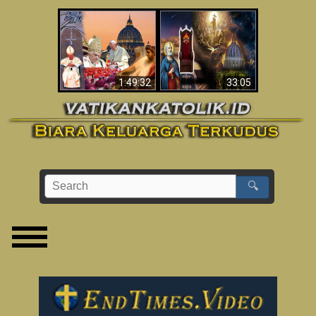
Apakah Alkitab
Wahyu di Vatikan
Memprediksikan 70
Sekarang
Tahun Tanpa
Seorang Paus?
1:49:32
33:05
🔍