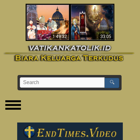
Apakah Alkitab
Wahyu di Vatikan
Memprediksikan 70
Sekarang
Tahun Tanpa
Seorang Paus?
1:49:32
33:05
🔍