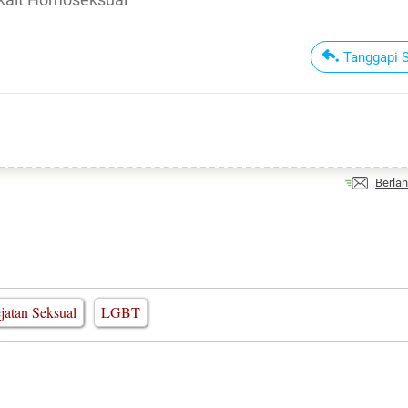
Tanggapi 
Berla
jatan Seksual
LGBT