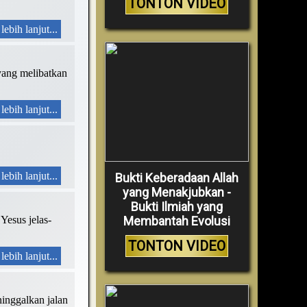
TONTON VIDEO
lebih lanjut...
yang melibatkan
lebih lanjut...
lebih lanjut...
Bukti Keberadaan Allah
yang Menakjubkan -
Bukti Ilmiah yang
Membantah Evolusi
Yesus jelas-
TONTON VIDEO
lebih lanjut...
ninggalkan jalan