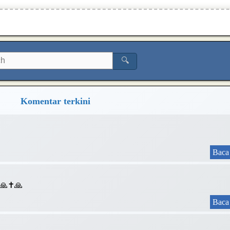
🔍
Komentar terkini
Baca 
❤️🙏✝️🙏
Baca 