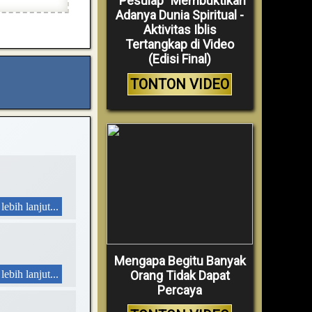
“Pesulap” Membuktikan
Adanya Dunia Spiritual -
Aktivitas Iblis
Tertangkap di Video
(Edisi Final)
TONTON VIDEO
lebih lanjut...
Mengapa Begitu Banyak
lebih lanjut...
Orang Tidak Dapat
Percaya