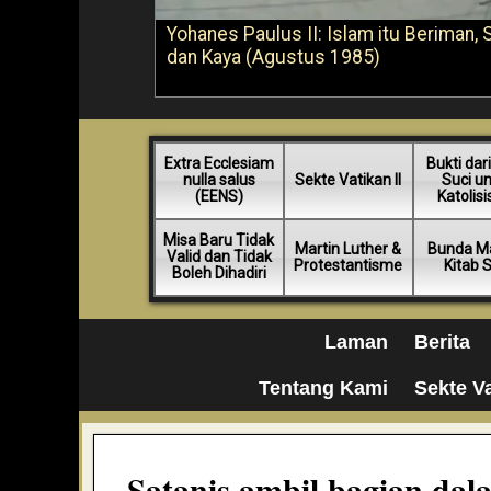
Yohanes Paulus II: Islam itu Beriman, 
dan Kaya (Agustus 1985)
Extra Ecclesiam
Bukti dari
nulla salus
Sekte Vatikan II
Suci u
(EENS)
Katolis
Misa Baru Tidak
Martin Luther &
Bunda Ma
Valid dan Tidak
Protestantisme
Kitab 
Boleh Dihadiri
Laman
Berita
Tentang Kami
Sekte Va
Satanis ambil bagian da