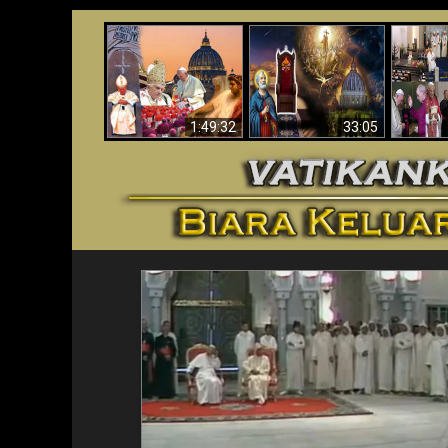
Apakah Alkitab
Wahyu di Vatikan
Memprediksikan 70
Vatika
Sekarang
Tahun Tanpa
Aga
Seorang Paus?
1:49:32
33:05
<