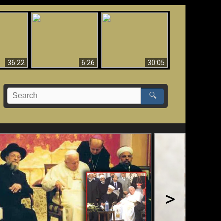
eradaan
yang
Mengapa Neraka
Babel Sudah Jatuh,
 - Bukti
Harus Abadi
Sudah Jatuh!!
yang
 Evolusi
36:22
6:26
30:05
🔍
>