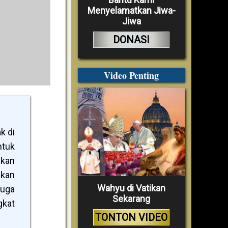
Menyelamatkan Jiwa-
Jiwa
DONASI
Video Penting
k di
ntuk
akan
akan
Wahyu di Vatikan
juga
Sekarang
gkat
TONTON VIDEO