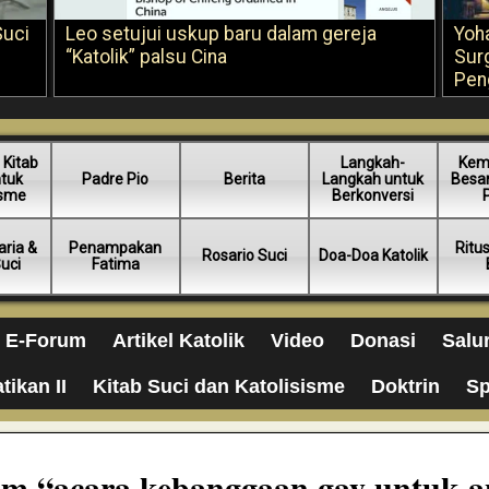
Suci
Leo setujui uskup baru dalam gereja
Yoh
“Katolik” palsu Cina
Sur
Pen
 Kitab
Langkah-
Kem
ntuk
Padre Pio
Berita
Langkah untuk
Besar
isme
Berkonversi
ria &
Penampakan
Ritu
Rosario Suci
Doa-Doa Katolik
Suci
Fatima
E-Forum
Artikel Katolik
Video
Donasi
Salu
tikan II
Kitab Suci dan Katolisisme
Doktrin
Sp
lam “acara kebanggaan gay untuk a