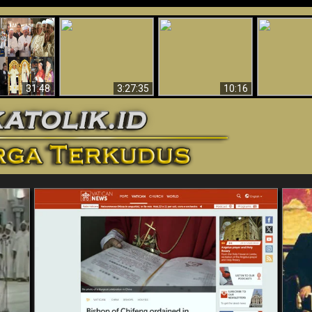
“Pesulap”
Bukti Keb
Membuktikan
Mengapa Begitu
Allah 
n II Adalah
Adanya Dunia
Banyak Orang Tidak
Menakjubkan
ma Baru
Spiritual - Aktivitas
Dapat Percaya
Ilmiah 
Iblis Tertangkap di
Membantah
Video (Edisi Final)
31:48
3:27:35
10:16