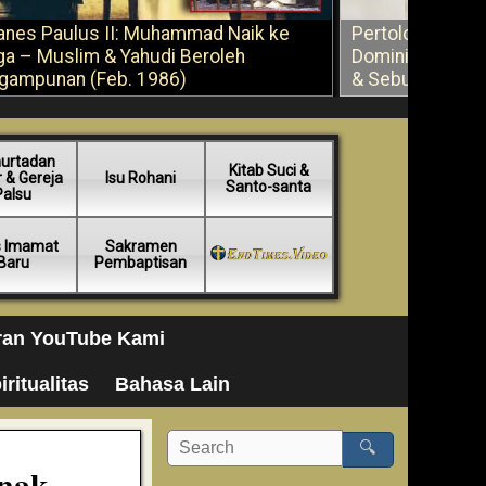
anes Paulus II: Muhammad Naik ke
Pertolongan Ber
ga – Muslim & Yahudi Beroleh
Dominikus Savi
gampunan (Feb. 1986)
& Sebuah Saran
urtadan
Kitab Suci &
 & Gereja
Isu Rohani
Santo-santa
Palsu
s Imamat
Sakramen
Baru
Pembaptisan
ran YouTube Kami
iritualitas
Bahasa Lain
🔍
nak-