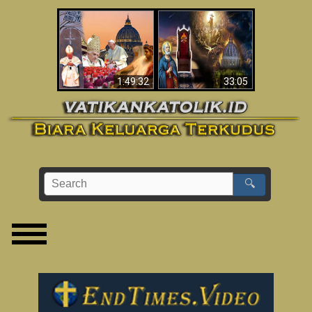
Apakah Alkitab
Wahyu di Vatikan
Memprediksikan 70
Sekarang
Tahun Tanpa
Seorang Paus?
1:49:32
33:05
🔍