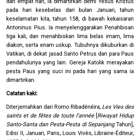
dan empat hari, ia dimartirkan demi Yesus Kristus
pada hari kesebelas dari bulan Januari, tahun
keselamatan kita, tahun 158, di bawah kekaisaran
Antoninus Pius. Ia menyelenggarakan Penahbisan
tiga kali, dan menahbiskan lima belas imam, lima
diakon, serta enam uskup. Tubuhnya dikuburkan di
Vatikan, di dekat jasad Santo Petrus dan para Paus
pendahulunya yang lain. Gereja Katolik merayakan
pesta Paus yang suci ini pada hari yang sama ia
dimartirkan.
Catatan kaki:
Diterjemahkan dari Romo Ribadénéira,
Les Vies des
saints et de fêtes de toute l’année
[
Riwayat Hidup
Santo-Santa dan Pesta-Pesta di Sepanjang
Tahun],
Edisi II, Januari, Paris, Louis Vivès, Librairie-Éditeur,