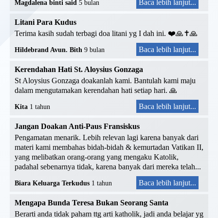
Baca lebih lanjut...
Magdalena binti said
5 bulan
Litani Para Kudus
Terima kasih sudah terbagi doa litani yg I dah ini. ❤️🙏✝️🙏
Baca lebih lanjut...
Hildebrand Avun. Bith
9 bulan
Kerendahan Hati St. Aloysius Gonzaga
St Aloysius Gonzaga doakanlah kami. Bantulah kami maju
dalam mengutamakan kerendahan hati setiap hari. 🙏
Baca lebih lanjut...
Kita
1 tahun
Jangan Doakan Anti-Paus Fransiskus
Pengamatan menarik. Lebih relevan lagi karena banyak dari
materi kami membahas bidah-bidah & kemurtadan Vatikan II,
yang melibatkan orang-orang yang mengaku Katolik,
padahal sebenarnya tidak, karena banyak dari mereka telah...
Baca lebih lanjut...
Biara Keluarga Terkudus
1 tahun
Mengapa Bunda Teresa Bukan Seorang Santa
Berarti anda tidak paham ttg arti katholik, jadi anda belajar yg