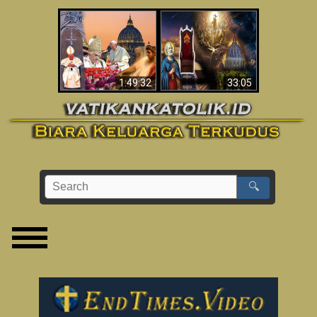
Apakah Alkitab
Wahyu di Vatikan
Memprediksikan 70
Sekarang
Tahun Tanpa
Seorang Paus?
1:49:32
33:05
🔍