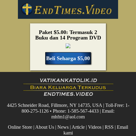
Paket $5.00: Termasuk 2
Buku dan 14 Program DVD
Beli Seharga $5,00
4425 Schneider Road, Fillmore, NY 14735, USA | Toll-Free: 1-
800-275-1126 • Phone: 1-585-567-4433 | Email:
mhfm1@aol.com
Online Store
|
About Us
|
News
|
Article
|
Videos
|
RSS
|
Email
kami