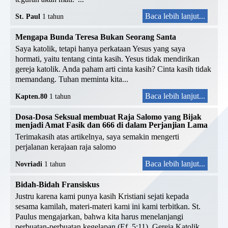
Baca lebih lanjut...
St. Paul
1 tahun
Mengapa Bunda Teresa Bukan Seorang Santa
Saya katolik, tetapi hanya perkataan Yesus yang saya
hormati, yaitu tentang cinta kasih. Yesus tidak mendirikan
gereja katolik. Anda paham arti cinta kasih? Cinta kasih tidak
memandang. Tuhan meminta kita...
Baca lebih lanjut...
Kapten.80
1 tahun
Dosa-Dosa Seksual membuat Raja Salomo yang Bijak
menjadi Amat Fasik dan 666 di dalam Perjanjian Lama
Terimakasih atas artikelnya, saya semakin mengerti
perjalanan kerajaan raja salomo
Baca lebih lanjut...
Novriadi
1 tahun
Bidah-Bidah Fransiskus
Justru karena kami punya kasih Kristiani sejati kepada
sesama kamilah, materi-materi kami ini kami terbitkan. St.
Paulus mengajarkan, bahwa kita harus menelanjangi
perbuatan-perbuatan kegelapan (Ef. 5:11). Gereja Katolik,