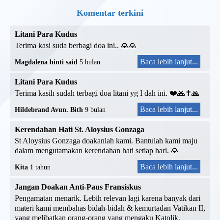
Komentar terkini
Litani Para Kudus
Terima kasi suda berbagi doa ini.. 🙏🙏
Baca lebih lanjut...
Magdalena binti said
5 bulan
Litani Para Kudus
Terima kasih sudah terbagi doa litani yg I dah ini. ❤️🙏✝️🙏
Baca lebih lanjut...
Hildebrand Avun. Bith
9 bulan
Kerendahan Hati St. Aloysius Gonzaga
St Aloysius Gonzaga doakanlah kami. Bantulah kami maju
dalam mengutamakan kerendahan hati setiap hari. 🙏
Baca lebih lanjut...
Kita
1 tahun
Jangan Doakan Anti-Paus Fransiskus
Pengamatan menarik. Lebih relevan lagi karena banyak dari
materi kami membahas bidah-bidah & kemurtadan Vatikan II,
yang melibatkan orang-orang yang mengaku Katolik,