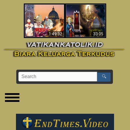
Apakah Alkitab
Wahyu di Vatikan
Memprediksikan 70
Sekarang
Tahun Tanpa
Seorang Paus?
1:49:32
33:05
🔍