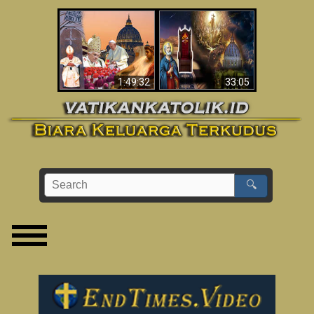
Apakah Alkitab
Wahyu di Vatikan
Memprediksikan 70
Sekarang
Tahun Tanpa
Seorang Paus?
1:49:32
33:05
🔍