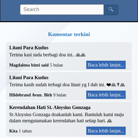
🔍
Komentar terkini
Litani Para Kudus
Terima kasi suda berbagi doa ini.. 🙏🙏
Baca lebih lanjut...
Magdalena binti said
5 bulan
Litani Para Kudus
Terima kasih sudah terbagi doa litani yg I dah ini. ❤️🙏✝️🙏
Baca lebih lanjut...
Hildebrand Avun. Bith
9 bulan
Kerendahan Hati St. Aloysius Gonzaga
St Aloysius Gonzaga doakanlah kami. Bantulah kami maju
dalam mengutamakan kerendahan hati setiap hari. 🙏
Baca lebih lanjut...
Kita
1 tahun