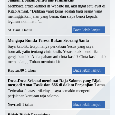
Jangan Doakan Anti-Paus Fransiskus
Membaca artikel-artikel di Website ini, aku ingat satu ayat di
Kitab Amsal. "Didikan yang keras adalah bagi orang yang
meninggalkan jalan yang benar, dan siapa benci kepada
teguran akan mati."...
Baca lebih lanjut...
St. Paul
1 tahun
Mengapa Bunda Teresa Bukan Seorang Santa
Saya katolik, tetapi hanya perkataan Yesus yang saya
hormati, yaitu tentang cinta kasih. Yesus tidak mendirikan
gereja katolik. Anda paham arti cinta kasih? Cinta kasih tidak
memandang. Tuhan meminta kita...
Baca lebih lanjut...
Kapten.80
1 tahun
Dosa-Dosa Seksual membuat Raja Salomo yang Bijak
menjadi Amat Fasik dan 666 di dalam Perjanjian Lama
Terimakasih atas artikelnya, saya semakin mengerti
perjalanan kerajaan raja salomo
Baca lebih lanjut...
Novriadi
1 tahun
Bidah-Bidah Fransiskus