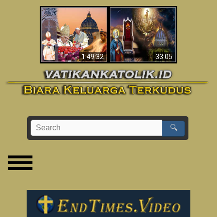
Apakah Alkitab
Wahyu di Vatikan
Memprediksikan 70
Sekarang
Tahun Tanpa
Seorang Paus?
1:49:32
33:05
🔍