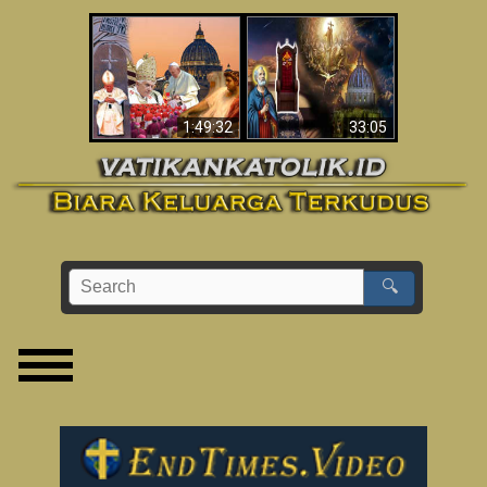
Apakah Alkitab
Wahyu di Vatikan
Memprediksikan 70
Sekarang
Tahun Tanpa
Seorang Paus?
1:49:32
33:05
🔍