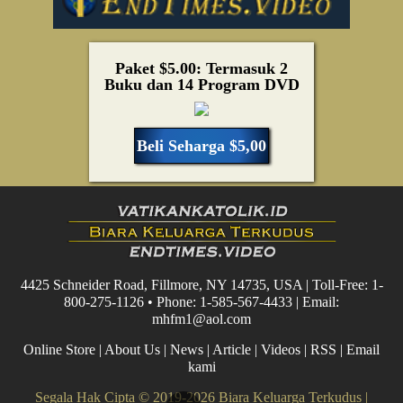
Paket $5.00: Termasuk 2
Buku dan 14 Program DVD
Beli Seharga $5,00
4425 Schneider Road, Fillmore, NY 14735, USA | Toll-Free: 1-
800-275-1126 • Phone: 1-585-567-4433 | Email:
mhfm1@aol.com
Online Store
|
About Us
|
News
|
Article
|
Videos
|
RSS
|
Email
kami
Segala Hak Cipta © 2019-2026 Biara Keluarga Terkudus |