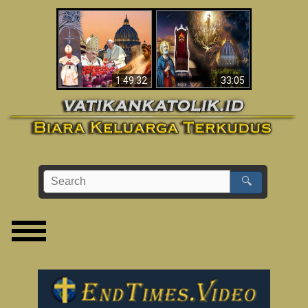
Apakah Alkitab
Wahyu di Vatikan
Memprediksikan 70
Sekarang
Tahun Tanpa
Seorang Paus?
1:49:32
33:05
🔍