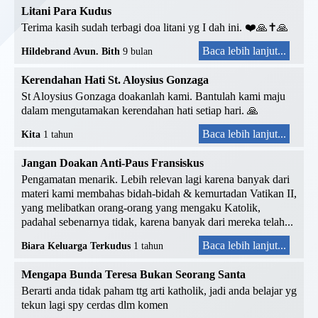
Litani Para Kudus
Terima kasih sudah terbagi doa litani yg I dah ini. ❤️🙏✝️🙏
Baca lebih lanjut...
Hildebrand Avun. Bith
9 bulan
Kerendahan Hati St. Aloysius Gonzaga
St Aloysius Gonzaga doakanlah kami. Bantulah kami maju
dalam mengutamakan kerendahan hati setiap hari. 🙏
Baca lebih lanjut...
Kita
1 tahun
Jangan Doakan Anti-Paus Fransiskus
Pengamatan menarik. Lebih relevan lagi karena banyak dari
materi kami membahas bidah-bidah & kemurtadan Vatikan II,
yang melibatkan orang-orang yang mengaku Katolik,
padahal sebenarnya tidak, karena banyak dari mereka telah...
Baca lebih lanjut...
Biara Keluarga Terkudus
1 tahun
Mengapa Bunda Teresa Bukan Seorang Santa
Berarti anda tidak paham ttg arti katholik, jadi anda belajar yg
tekun lagi spy cerdas dlm komen