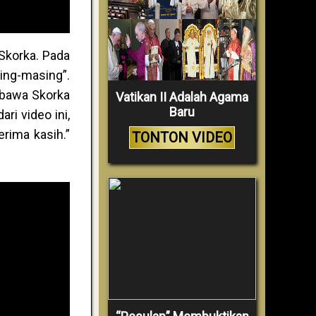
Skorka. Pada
ing-masing”.
mbawa Skorka
Vatikan II Adalah Agama
Baru
ri video ini,
erima kasih.”
TONTON VIDEO