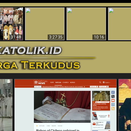
“Pesulap”
Bukti Keb
Membuktikan
Mengapa Begitu
Allah 
n II Adalah
Adanya Dunia
Banyak Orang Tidak
Menakjubkan
ma Baru
Spiritual - Aktivitas
Dapat Percaya
Ilmiah 
Iblis Tertangkap di
Membantah
Video (Edisi Final)
31:48
3:27:35
10:16