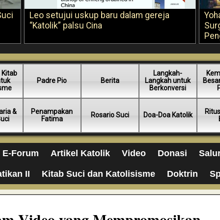
Suci
Leo setujui uskup baru dalam gereja
Yoh
“Katolik” palsu Cina
Sur
Pen
 Kitab
Langkah-
Kem
ntuk
Padre Pio
Berita
Langkah untuk
Besar
isme
Berkonversi
ria &
Penampakan
Ritu
Rosario Suci
Doa-Doa Katolik
Suci
Fatima
E-Forum
Artikel Katolik
Video
Donasi
Salu
tikan II
Kitab Suci dan Katolisisme
Doktrin
Sp
alam Video yang Mempromosikan