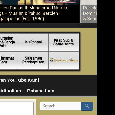
anes Paulus II: Muhammad Naik ke
Pertolongan Ber
ga – Muslim & Yahudi Beroleh
Dominikus Savi
gampunan (Feb. 1986)
& Sebuah Saran
urtadan
Kitab Suci &
 & Gereja
Isu Rohani
Santo-santa
Palsu
s Imamat
Sakramen
Baru
Pembaptisan
ran YouTube Kami
iritualitas
Bahasa Lain
🔍