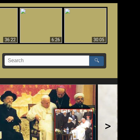
eradaan
yang
Mengapa Neraka
Babel Sudah Jatuh,
 - Bukti
Harus Abadi
Sudah Jatuh!!
yang
 Evolusi
36:22
6:26
30:05
🔍
>