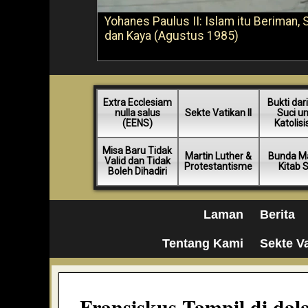
Yohanes Paulus II: Islam itu Beriman, 
dan Kaya (Agustus 1985)
Extra Ecclesiam
Bukti dari
nulla salus
Sekte Vatikan II
Suci u
(EENS)
Katolis
Misa Baru Tidak
Martin Luther &
Bunda Ma
Valid dan Tidak
Protestantisme
Kitab 
Boleh Dihadiri
Laman
Berita
Tentang Kami
Sekte Va
Fransiskus Tampil di d