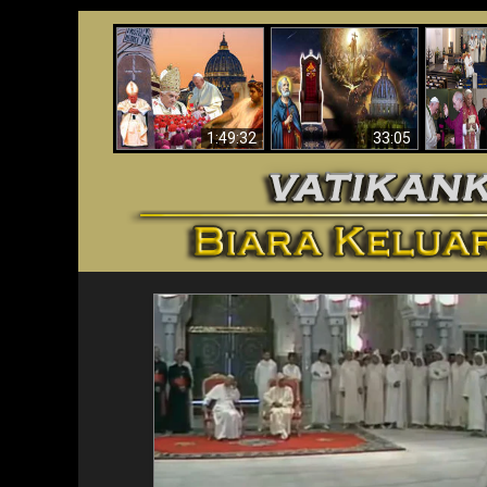
Apakah Alkitab
Wahyu di Vatikan
Memprediksikan 70
Vatika
Sekarang
Tahun Tanpa
Aga
Seorang Paus?
1:49:32
33:05
<