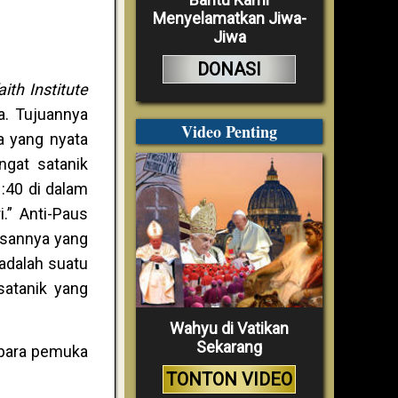
Menyelamatkan Jiwa-
Jiwa
DONASI
aith Institute
. Tujuannya
Video Penting
a yang nyata
ngat satanik
1:40 di dalam
.” Anti-Paus
pesannya yang
 adalah suatu
satanik yang
Wahyu di Vatikan
Sekarang
 para pemuka
TONTON VIDEO