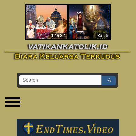
Apakah Alkitab
Wahyu di Vatikan
Memprediksikan 70
Sekarang
Tahun Tanpa
Seorang Paus?
1:49:32
33:05
🔍