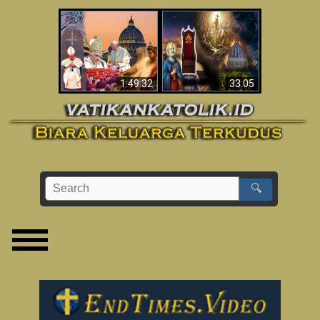
Apakah Alkitab
Wahyu di Vatikan
Memprediksikan 70
Sekarang
Tahun Tanpa
Seorang Paus?
1:49:32
33:05
🔍