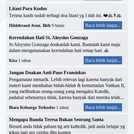
Litani Para Kudus
Terima kasih sudah terbagi doa litani yg I dah ini. ❤️🙏✝️🙏
Baca lebih lanjut...
Hildebrand Avun. Bith
9 bulan
Kerendahan Hati St. Aloysius Gonzaga
St Aloysius Gonzaga doakanlah kami. Bantulah kami maju
dalam mengutamakan kerendahan hati setiap hari. 🙏
Baca lebih lanjut...
Kita
1 tahun
Jangan Doakan Anti-Paus Fransiskus
Pengamatan menarik. Lebih relevan lagi karena banyak dari
materi kami membahas bidah-bidah & kemurtadan Vatikan II,
yang melibatkan orang-orang yang mengaku Katolik,
padahal sebenarnya tidak, karena banyak dari mereka telah...
Baca lebih lanjut...
Biara Keluarga Terkudus
1 tahun
Mengapa Bunda Teresa Bukan Seorang Santa
Berarti anda tidak paham ttg arti katholik, jadi anda belajar yg
tekun lagi spy cerdas dlm komen