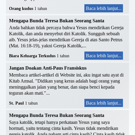
Baca lebih lanjut...
Orang kudus
1 tahun
Mengapa Bunda Teresa Bukan Seorang Santa
Anda bahkan tidak percaya bahwa Yesus mendirikan Gereja
Katolik, dan anda menyebut diri Katolik. Sungguh sebuah
aib. Yesus jelas-jelas mendirikan Gereja di atas Santo Petrus
(Mat. 16:18-19), yakni Gereja Katolik,...
Baca lebih lanjut...
Biara Keluarga Terkudus
1 tahun
Jangan Doakan Anti-Paus Fransiskus
Membaca artikel-artikel di Website ini, aku ingat satu ayat di
Kitab Amsal. "Didikan yang keras adalah bagi orang yang
meninggalkan jalan yang benar, dan siapa benci kepada
teguran akan mati."...
Baca lebih lanjut...
St. Paul
1 tahun
Mengapa Bunda Teresa Bukan Seorang Santa
Saya katolik, tetapi hanya perkataan Yesus yang saya
hormati, yaitu tentang cinta kasih. Yesus tidak mendirikan
gereja katolik. Anda paham arti cinta kasih? Cinta kasih tidak