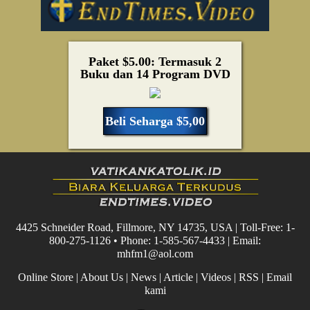
Paket $5.00: Termasuk 2
Buku dan 14 Program DVD
Beli Seharga $5,00
4425 Schneider Road, Fillmore, NY 14735, USA | Toll-Free: 1-
800-275-1126 • Phone: 1-585-567-4433 | Email:
mhfm1@aol.com
Online Store
|
About Us
|
News
|
Article
|
Videos
|
RSS
|
Email
kami