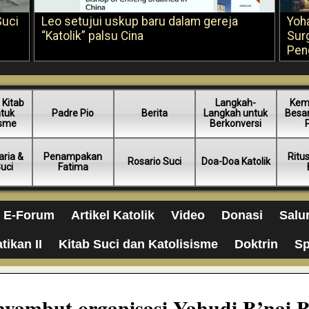
Suci
Leo setujui uskup baru dalam gereja
Yoh
“Katolik” palsu Cina
Sur
Pen
 Kitab
Langkah-
Kem
ntuk
Padre Pio
Berita
Langkah untuk
Besar
isme
Berkonversi
ria &
Penampakan
Ritu
Rosario Suci
Doa-Doa Katolik
Suci
Fatima
E-Forum
Artikel Katolik
Video
Donasi
Salu
tikan II
Kitab Suci dan Katolisisme
Doktrin
Sp
yambut organisasi Yahudi B’nai B’