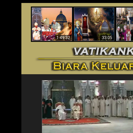
Apakah Alkitab
Wahyu di Vatikan
Memprediksikan 70
Vatika
Sekarang
Tahun Tanpa
Aga
Seorang Paus?
1:49:32
33:05
<