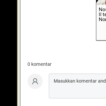
Nos
II 
Non
0 komentar