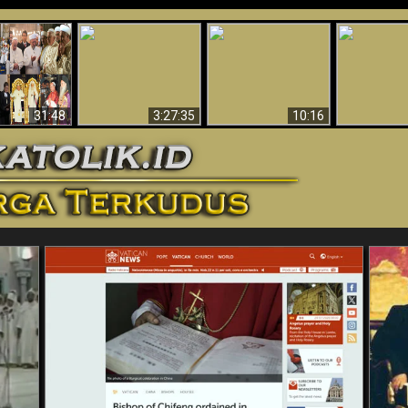
“Pesulap”
Bukti Keb
Membuktikan
Mengapa Begitu
Allah 
n II Adalah
Adanya Dunia
Banyak Orang Tidak
Menakjubkan
ma Baru
Spiritual - Aktivitas
Dapat Percaya
Ilmiah 
Iblis Tertangkap di
Membantah
Video (Edisi Final)
31:48
3:27:35
10:16