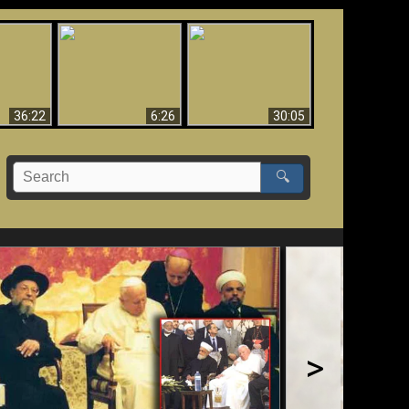
eradaan
yang
Mengapa Neraka
Babel Sudah Jatuh,
 - Bukti
Harus Abadi
Sudah Jatuh!!
yang
 Evolusi
36:22
6:26
30:05
🔍
>