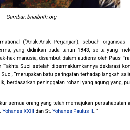
Gambar: bnaibrith.org
ernational (“Anak-Anak Perjanjian), sebuah organisasi
rma, yang didirikan pada tahun 1843, serta yang me
k-hak manusia, disambut dalam audiens oleh Paus Fra
an Takhta Suci setelah dipermaklumkannya deklarasi kon
a Suci, “merupakan batu peringatan terhadap langkah sa
k, berdasarkan peninggalan rohani yang agung yang, puj
kur semua orang yang telah memajukan persahabatan a
.
Yohanes XXIII
dan St.
Yohanes Paulus II
…”