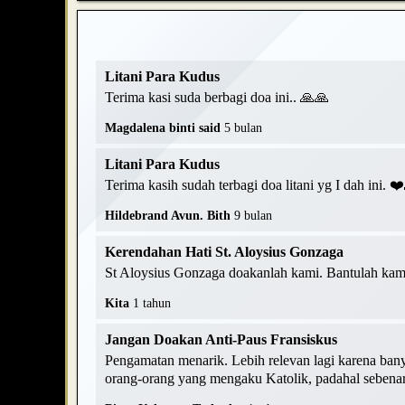
Litani Para Kudus
Terima kasi suda berbagi doa ini.. 🙏🙏
Magdalena binti said
5 bulan
Litani Para Kudus
Terima kasih sudah terbagi doa litani yg I dah ini. 
Hildebrand Avun. Bith
9 bulan
Kerendahan Hati St. Aloysius Gonzaga
St Aloysius Gonzaga doakanlah kami. Bantulah kami
Kita
1 tahun
Jangan Doakan Anti-Paus Fransiskus
Pengamatan menarik. Lebih relevan lagi karena ban
orang-orang yang mengaku Katolik, padahal sebenarn