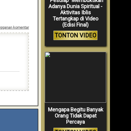
“Pesulap” Membuktikan
Adanya Dunia Spiritual -
Aktivitas Iblis
Tertangkap di Video
(Edisi Final)
ngganan komentar
TONTON VIDEO
Mengapa Begitu Banyak
Orang Tidak Dapat
Percaya