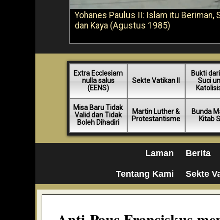
Yohanes Paulus II: Islam itu Beriman, 
dan Kaya (Agustus 1985)
Extra Ecclesiam
Bukti dari
nulla salus
Sekte Vatikan II
Suci u
(EENS)
Katolis
Misa Baru Tidak
Martin Luther &
Bunda Ma
Valid dan Tidak
Protestantisme
Kitab 
Boleh Dihadiri
Laman
Berita
Tentang Kami
Sekte Va
Anti-Paus Fransiskus men