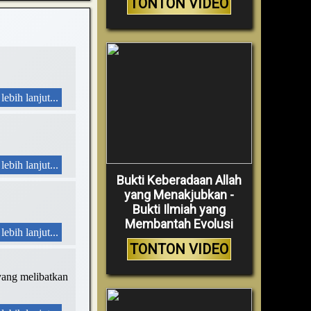
TONTON VIDEO
lebih lanjut...
lebih lanjut...
Bukti Keberadaan Allah
yang Menakjubkan -
Bukti Ilmiah yang
Membantah Evolusi
lebih lanjut...
TONTON VIDEO
yang melibatkan