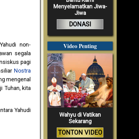
Menyelamatkan Jiwa-
Jiwa
DONASI
 Yahudi non-
Video Penting
lawan segala
nsiskus pagi
siliar
Nostra
ling mengenal
i Tuhan, kita
ntara Yahudi
Wahyu di Vatikan
Sekarang
TONTON VIDEO