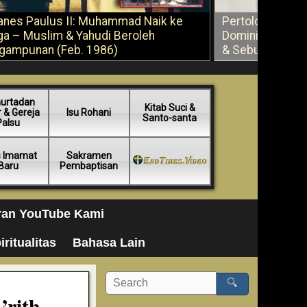
anes Paulus II: Muhammad Naik ke
Pertolongan Ber
ga – Muslim & Yahudi Beroleh
Dominikus Savi
gampunan (Feb. 1986)
& Sebuah Saran
urtadan
Kitab Suci &
 & Gereja
Isu Rohani
Santo-santa
Palsu
s Imamat
Sakramen
Baru
Pembaptisan
ran YouTube Kami
iritualitas
Bahasa Lain
🔍
rith,