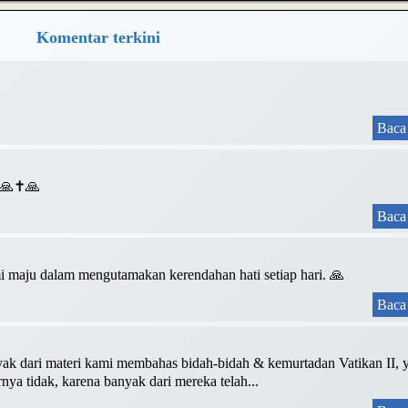
Komentar terkini
Baca 
❤️🙏✝️🙏
Baca 
 maju dalam mengutamakan kerendahan hati setiap hari. 🙏
Baca 
yak dari materi kami membahas bidah-bidah & kemurtadan Vatikan II, 
ya tidak, karena banyak dari mereka telah...