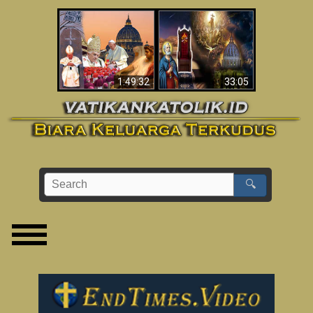
Apakah Alkitab
Wahyu di Vatikan
Memprediksikan 70
Sekarang
Tahun Tanpa
Seorang Paus?
1:49:32
33:05
🔍