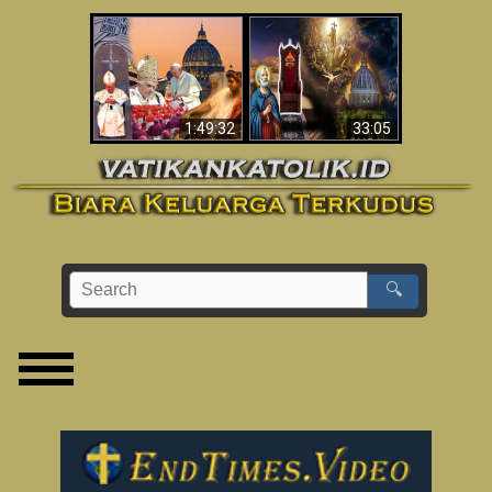
Apakah Alkitab
Wahyu di Vatikan
Memprediksikan 70
Sekarang
Tahun Tanpa
Seorang Paus?
1:49:32
33:05
🔍