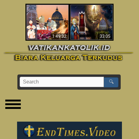
Apakah Alkitab
Wahyu di Vatikan
Memprediksikan 70
Sekarang
Tahun Tanpa
Seorang Paus?
1:49:32
33:05
🔍