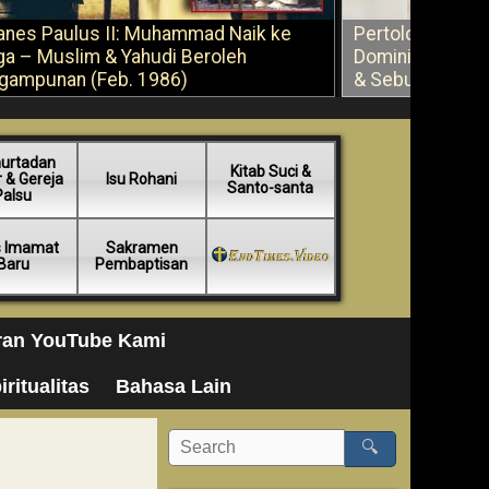
anes Paulus II: Muhammad Naik ke
Pertolongan Ber
ga – Muslim & Yahudi Beroleh
Dominikus Savi
gampunan (Feb. 1986)
& Sebuah Saran
urtadan
Kitab Suci &
 & Gereja
Isu Rohani
Santo-santa
Palsu
s Imamat
Sakramen
Baru
Pembaptisan
ran YouTube Kami
iritualitas
Bahasa Lain
🔍