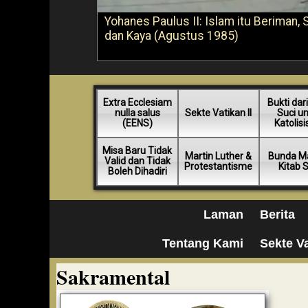
Yohanes Paulus II: Islam itu Beriman, 
dan Kaya (Agustus 1985)
Extra Ecclesiam
Bukti dari
nulla salus
Sekte Vatikan II
Suci u
(EENS)
Katolis
Misa Baru Tidak
Martin Luther &
Bunda Ma
Valid dan Tidak
Protestantisme
Kitab 
Boleh Dihadiri
Laman
Berita
Tentang Kami
Sekte Va
Sakramental