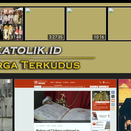
“Pesulap”
Bukti Keb
Membuktikan
Mengapa Begitu
Allah 
n II Adalah
Adanya Dunia
Banyak Orang Tidak
Menakjubkan
ma Baru
Spiritual - Aktivitas
Dapat Percaya
Ilmiah 
Iblis Tertangkap di
Membantah
Video (Edisi Final)
31:48
3:27:35
10:16