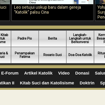
Suci
Leo setujui uskup baru dalam gereja
Yoh
“Katolik” palsu Cina
Sur
Pen
 Kitab
Langkah-
Kem
ntuk
Padre Pio
Berita
Langkah untuk
Besar
isme
Berkonversi
ria &
Penampakan
Ritu
Rosario Suci
Doa-Doa Katolik
Suci
Fatima
E-Forum
Artikel Katolik
Video
Donasi
Salu
tikan II
Kitab Suci dan Katolisisme
Doktrin
Sp