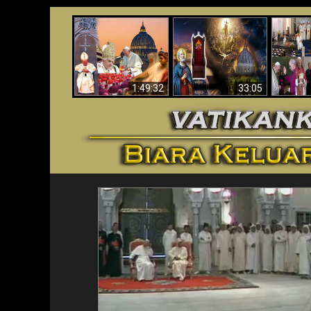
Apakah Alkitab
Wahyu di Vatikan
Memprediksikan 70
Vatika
Sekarang
Tahun Tanpa
Aga
Seorang Paus?
1:49:32
33:05
<