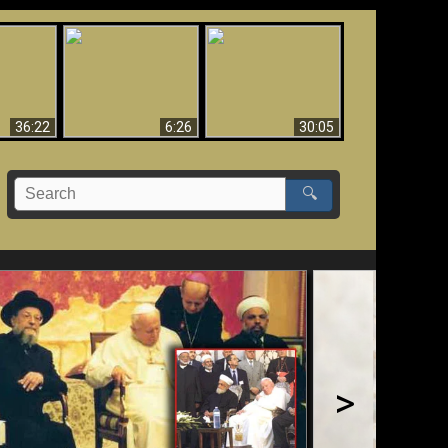
eradaan
yang
Mengapa Neraka
Babel Sudah Jatuh,
 - Bukti
Harus Abadi
Sudah Jatuh!!
yang
 Evolusi
36:22
6:26
30:05
🔍
>