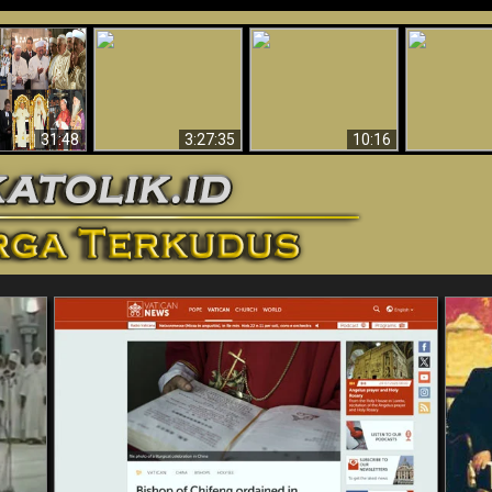
“Pesulap”
Bukti Keb
Membuktikan
Mengapa Begitu
Allah 
n II Adalah
Adanya Dunia
Banyak Orang Tidak
Menakjubkan
ma Baru
Spiritual - Aktivitas
Dapat Percaya
Ilmiah 
Iblis Tertangkap di
Membantah
Video (Edisi Final)
31:48
3:27:35
10:16