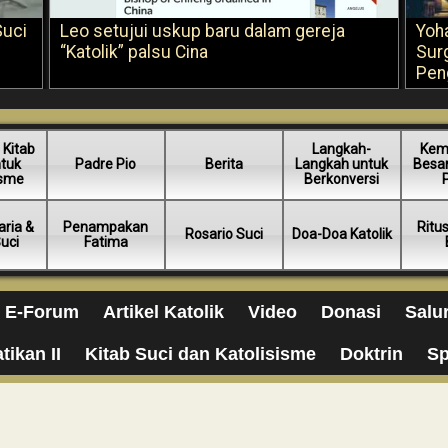
Suci
Leo setujui uskup baru dalam gereja
Yoh
“Katolik” palsu Cina
Sur
Pen
 Kitab
Langkah-
Kem
ntuk
Padre Pio
Berita
Langkah untuk
Besar
isme
Berkonversi
ria &
Penampakan
Ritu
Rosario Suci
Doa-Doa Katolik
Suci
Fatima
E-Forum
Artikel Katolik
Video
Donasi
Salu
tikan II
Kitab Suci dan Katolisisme
Doktrin
Sp