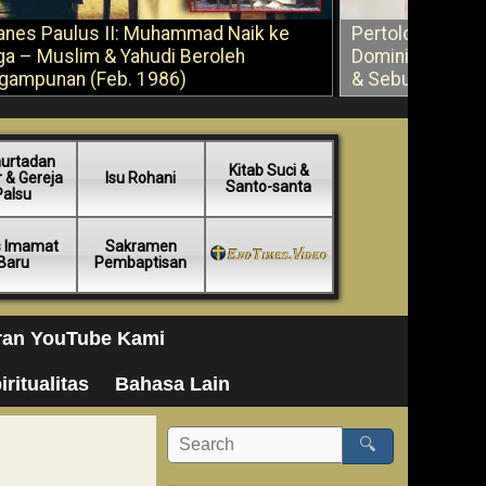
anes Paulus II: Muhammad Naik ke
Pertolongan Ber
ga – Muslim & Yahudi Beroleh
Dominikus Savi
gampunan (Feb. 1986)
& Sebuah Saran
urtadan
Kitab Suci &
 & Gereja
Isu Rohani
Santo-santa
Palsu
s Imamat
Sakramen
Baru
Pembaptisan
ran YouTube Kami
iritualitas
Bahasa Lain
🔍