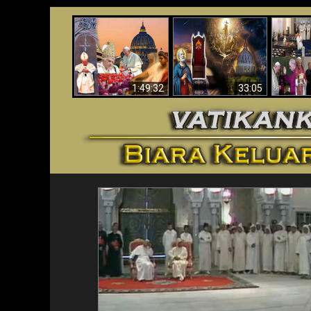
Apakah Alkitab
Wahyu di Vatikan
Memprediksikan 70
Vatika
Sekarang
Tahun Tanpa
Aga
Seorang Paus?
1:49:32
33:05
<