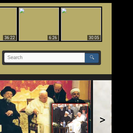
eradaan
yang
Mengapa Neraka
Babel Sudah Jatuh,
 - Bukti
Harus Abadi
Sudah Jatuh!!
yang
 Evolusi
36:22
6:26
30:05
🔍
>