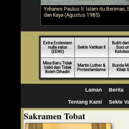
Yohanes Paulus II: Islam itu Beriman, 
dan Kaya (Agustus 1985)
Extra Ecclesiam
Bukti dari
nulla salus
Sekte Vatikan II
Suci u
(EENS)
Katolis
Misa Baru Tidak
Martin Luther &
Bunda Ma
Valid dan Tidak
Protestantisme
Kitab 
Boleh Dihadiri
Laman
Berita
Tentang Kami
Sekte Va
Sakramen Tobat