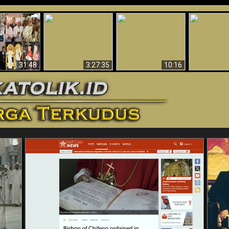
“Pesulap”
Bukti Keb
Membuktikan
Mengapa Begitu
Allah 
n II Adalah
Adanya Dunia
Banyak Orang Tidak
Menakjubkan
ma Baru
Spiritual - Aktivitas
Dapat Percaya
Ilmiah 
Iblis Tertangkap di
Membantah
Video (Edisi Final)
31:48
3:27:35
10:16