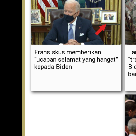
Fransiskus memberikan
La
“ucapan selamat yang hangat”
“t
kepada Biden
Bi
ba