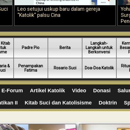
Suci
Leo setujui uskup baru dalam gereja
Yoh
“Katolik” palsu Cina
Sur
Pen
 Kitab
Langkah-
Kem
ntuk
Padre Pio
Berita
Langkah untuk
Besar
isme
Berkonversi
ria &
Penampakan
Ritu
Rosario Suci
Doa-Doa Katolik
Suci
Fatima
E-Forum
Artikel Katolik
Video
Donasi
Salu
tikan II
Kitab Suci dan Katolisisme
Doktrin
Sp