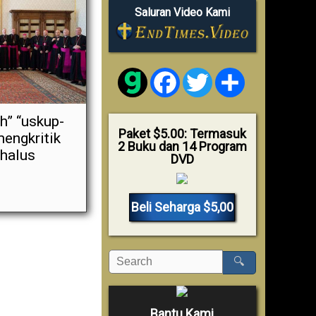
Saluran Video Kami
Facebook
Twitter
Share
h” “uskup-
Paket $5.00: Termasuk
engkritik
2 Buku dan 14 Program
 halus
DVD
Beli Seharga $5,00
🔍
Bantu Kami