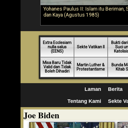
Yohanes Paulus II: Islam itu Beriman, 
dan Kaya (Agustus 1985)
Extra Ecclesiam
Bukti dari
nulla salus
Sekte Vatikan II
Suci u
(EENS)
Katolis
Misa Baru Tidak
Martin Luther &
Bunda Ma
Valid dan Tidak
Protestantisme
Kitab 
Boleh Dihadiri
Laman
Berita
Tentang Kami
Sekte Va
Joe Biden