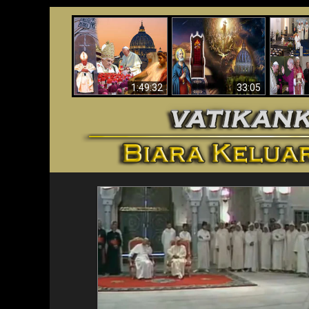
Apakah Alkitab
Wahyu di Vatikan
Memprediksikan 70
Vatika
Sekarang
Tahun Tanpa
Aga
Seorang Paus?
1:49:32
33:05
<