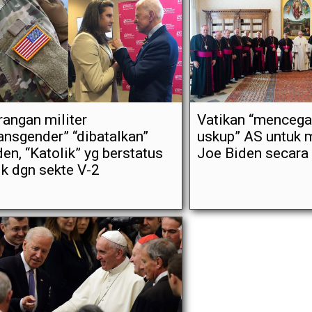
rangan militer
Vatikan “mencega
ransgender” “dibatalkan”
uskup” AS untuk m
den, “Katolik” yg berstatus
Joe Biden secara
ik dgn sekte V-2