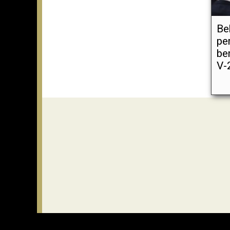
Be
pe
be
V-