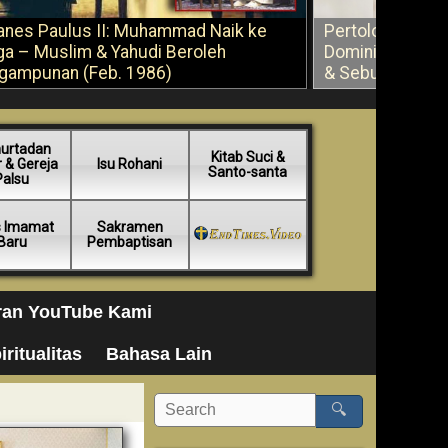
anes Paulus II: Muhammad Naik ke
Pertolongan Ber
ga – Muslim & Yahudi Beroleh
Dominikus Savi
gampunan (Feb. 1986)
& Sebuah Saran
urtadan
Kitab Suci &
 & Gereja
Isu Rohani
Santo-santa
Palsu
s Imamat
Sakramen
Baru
Pembaptisan
ran YouTube Kami
iritualitas
Bahasa Lain
🔍