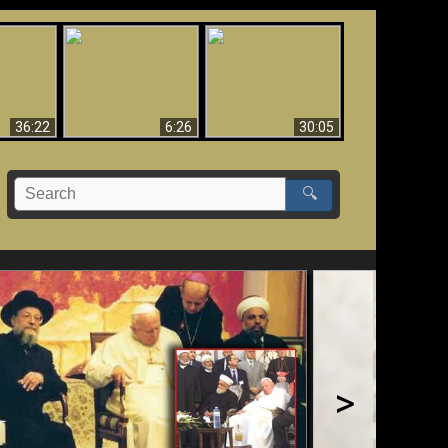
eradaan
yang
Mengapa Neraka
Babel Sudah Jatuh,
 - Bukti
Harus Abadi
Sudah Jatuh!!
yang
 Evolusi
36:22
6:26
30:05
🔍
>