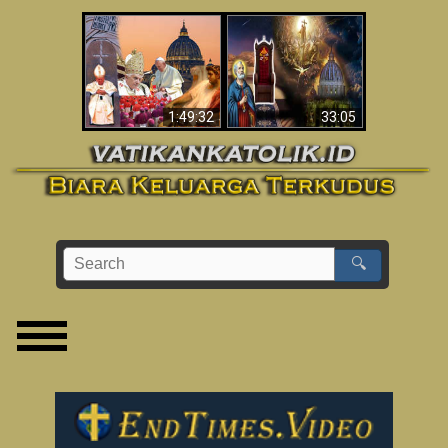
Apakah Alkitab
Wahyu di Vatikan
Memprediksikan 70
Sekarang
Tahun Tanpa
Seorang Paus?
1:49:32
33:05
🔍