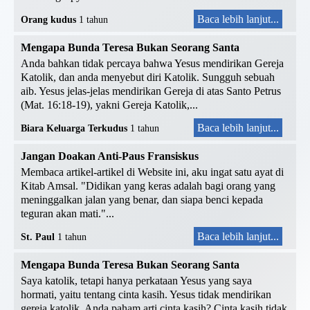
Baca lebih lanjut...
Orang kudus
1 tahun
Mengapa Bunda Teresa Bukan Seorang Santa
Anda bahkan tidak percaya bahwa Yesus mendirikan Gereja
Katolik, dan anda menyebut diri Katolik. Sungguh sebuah
aib. Yesus jelas-jelas mendirikan Gereja di atas Santo Petrus
(Mat. 16:18-19), yakni Gereja Katolik,...
Baca lebih lanjut...
Biara Keluarga Terkudus
1 tahun
Jangan Doakan Anti-Paus Fransiskus
Membaca artikel-artikel di Website ini, aku ingat satu ayat di
Kitab Amsal. "Didikan yang keras adalah bagi orang yang
meninggalkan jalan yang benar, dan siapa benci kepada
teguran akan mati."...
Baca lebih lanjut...
St. Paul
1 tahun
Mengapa Bunda Teresa Bukan Seorang Santa
Saya katolik, tetapi hanya perkataan Yesus yang saya
hormati, yaitu tentang cinta kasih. Yesus tidak mendirikan
gereja katolik. Anda paham arti cinta kasih? Cinta kasih tidak