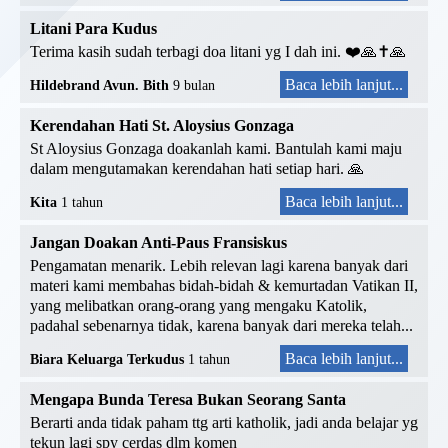
Litani Para Kudus
Terima kasih sudah terbagi doa litani yg I dah ini. ❤️🙏✝️🙏
Baca lebih lanjut...
Hildebrand Avun. Bith
9 bulan
Kerendahan Hati St. Aloysius Gonzaga
St Aloysius Gonzaga doakanlah kami. Bantulah kami maju
dalam mengutamakan kerendahan hati setiap hari. 🙏
Baca lebih lanjut...
Kita
1 tahun
Jangan Doakan Anti-Paus Fransiskus
Pengamatan menarik. Lebih relevan lagi karena banyak dari
materi kami membahas bidah-bidah & kemurtadan Vatikan II,
yang melibatkan orang-orang yang mengaku Katolik,
padahal sebenarnya tidak, karena banyak dari mereka telah...
Baca lebih lanjut...
Biara Keluarga Terkudus
1 tahun
Mengapa Bunda Teresa Bukan Seorang Santa
Berarti anda tidak paham ttg arti katholik, jadi anda belajar yg
tekun lagi spy cerdas dlm komen