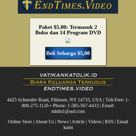
Paket $5.00: Termasuk 2
Buku dan 14 Program DVD
Beli Seharga $5,00
4425 Schneider Road, Fillmore, NY 14735, USA | Toll-Free: 1-
800-275-1126 • Phone: 1-585-567-4433 | Email:
mhfm1@aol.com
Online Store
|
About Us
|
News
|
Article
|
Videos
|
RSS
|
Email
kami